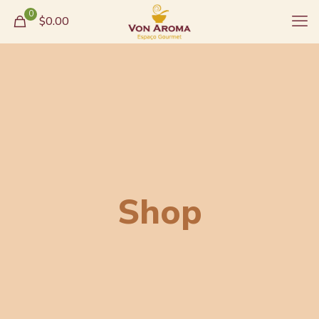
0
$0.00
Shop