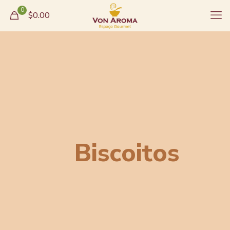
0
$0.00
Biscoitos