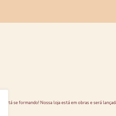
s coisas e
horizonte
e está se formando! Nossa loja está em obras e será lançad