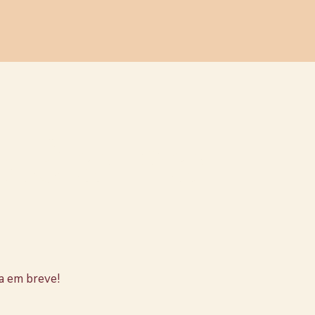
stão no
a em breve!