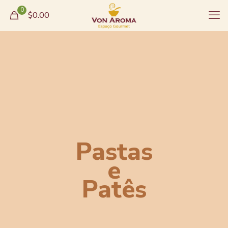
0
$0.00
Pastas
e
Patês