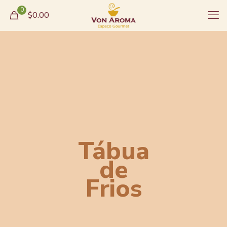
0
$0.00
Tábua
de
Frios