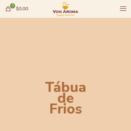
0
$0.00
Tábua
de
Frios