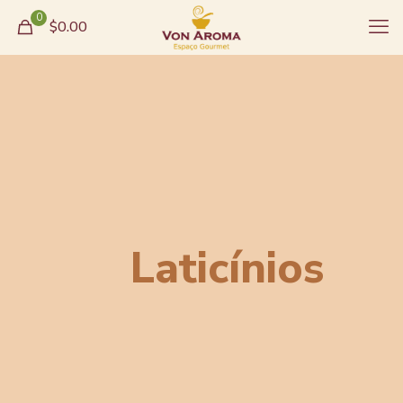
0
$0.00
Laticínios