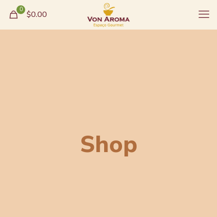
0
$0.00
Shop