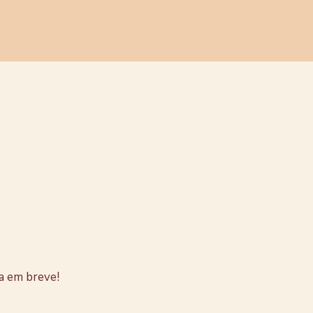
stão no
a em breve!