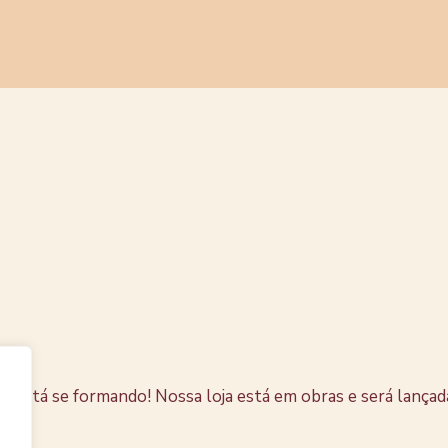
s coisas e
horizonte
e está se formando! Nossa loja está em obras e será lançad