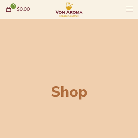
0
$0.00
Shop