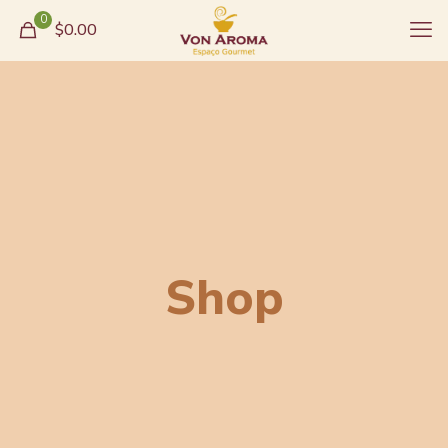
0
$0.00
Shop