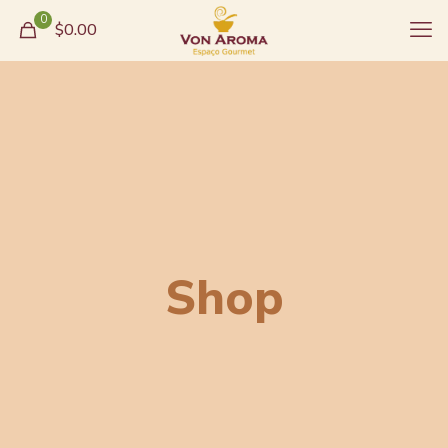
0
$0.00
Shop