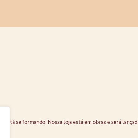
s coisas e
horizonte
e está se formando! Nossa loja está em obras e será lançad