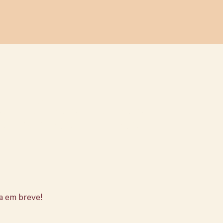
stão no
a em breve!