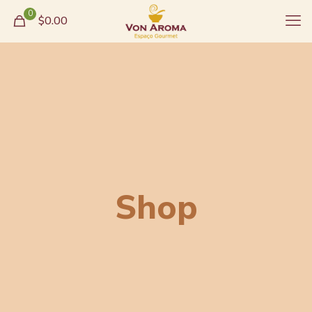
0
$0.00
Shop