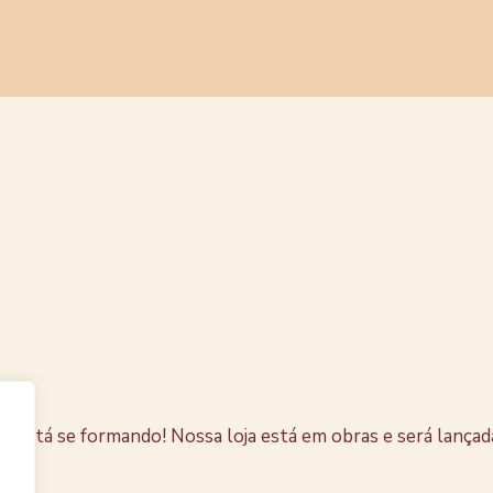
s coisas e
horizonte
e está se formando! Nossa loja está em obras e será lançad