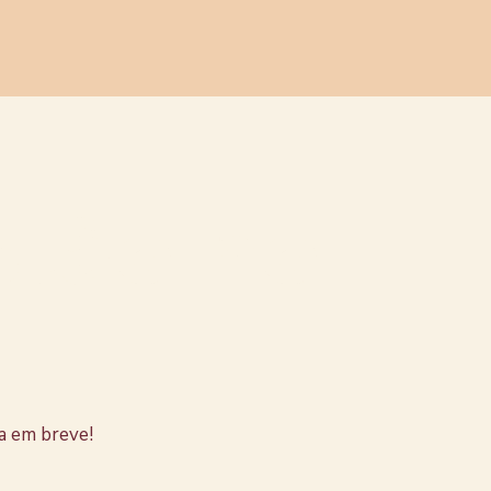
stão no
a em breve!