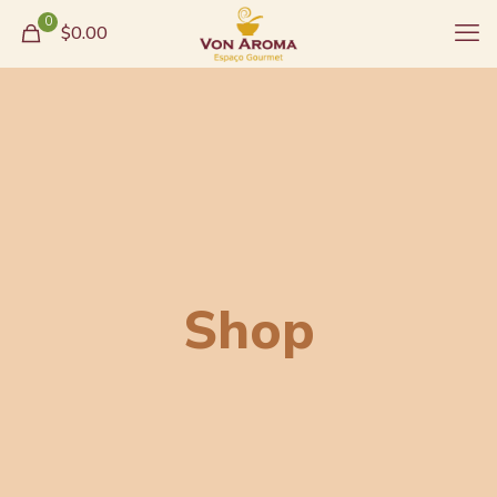
0
$0.00
Shop