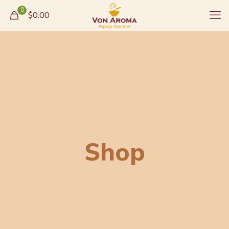
0
$0.00
Shop