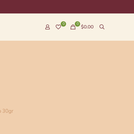
0
0
$0.00
o 30gr