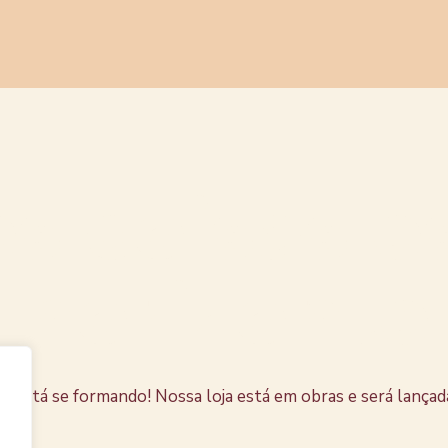
s coisas e
horizonte
e está se formando! Nossa loja está em obras e será lançad