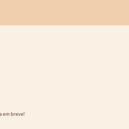
stão no
a em breve!