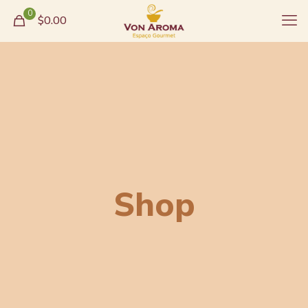
0
$0.00
Shop