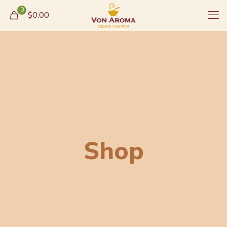
0
$0.00
Shop