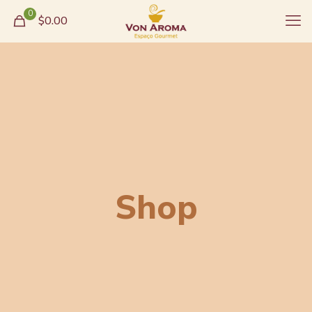
0
$0.00
Shop