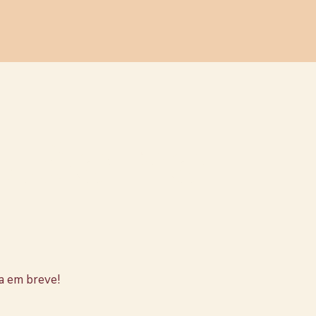
stão no
a em breve!