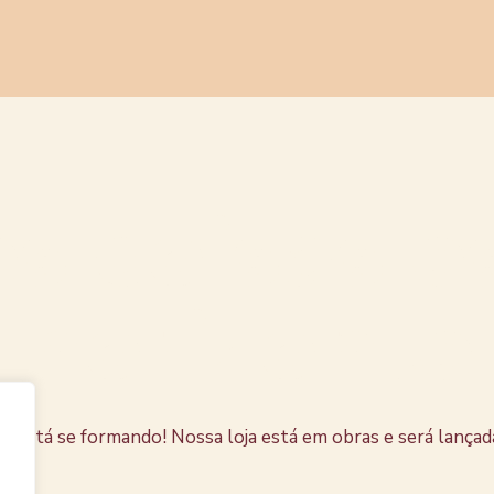
s coisas e
horizonte
e está se formando! Nossa loja está em obras e será lançad