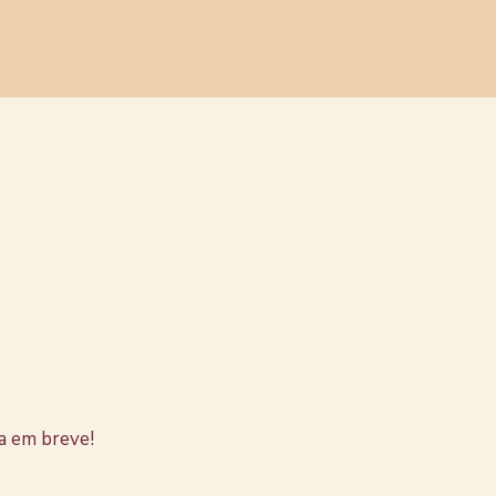
stão no
a em breve!