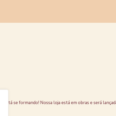
s coisas e
horizonte
e está se formando! Nossa loja está em obras e será lançad