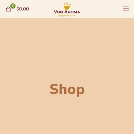
0
$0.00
Shop