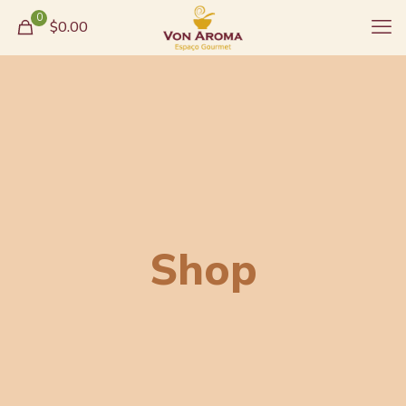
0
$0.00
Shop