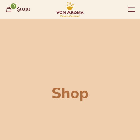
0
$0.00
Shop