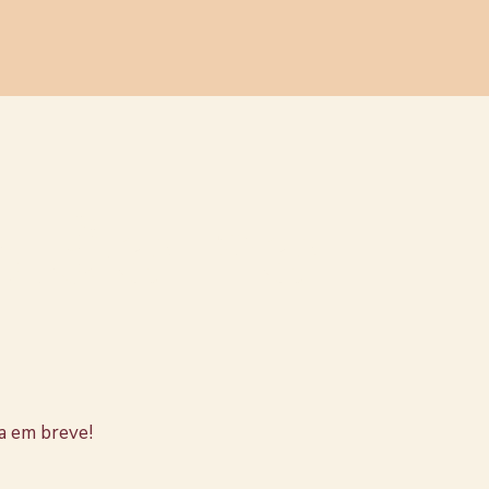
stão no
a em breve!