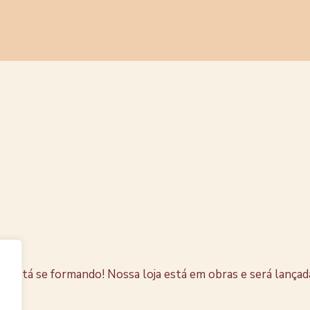
s coisas e
horizonte
e está se formando! Nossa loja está em obras e será lançad