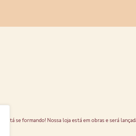
s coisas e
horizonte
e está se formando! Nossa loja está em obras e será lançad