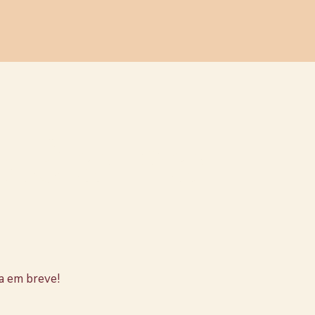
stão no
a em breve!