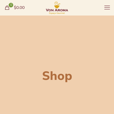
0
$0.00
Shop