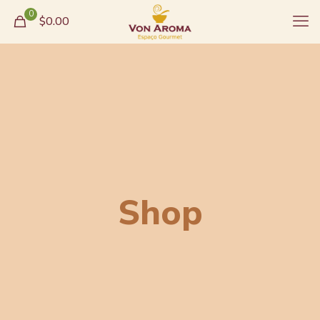
0
$0.00
Shop