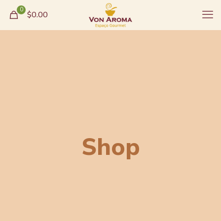
0
$0.00
Shop