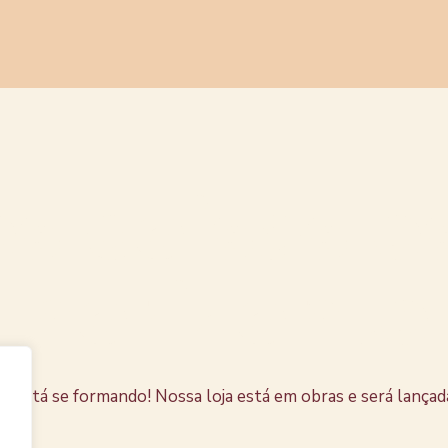
s coisas e
horizonte
e está se formando! Nossa loja está em obras e será lançad