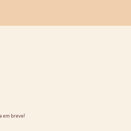
stão no
a em breve!