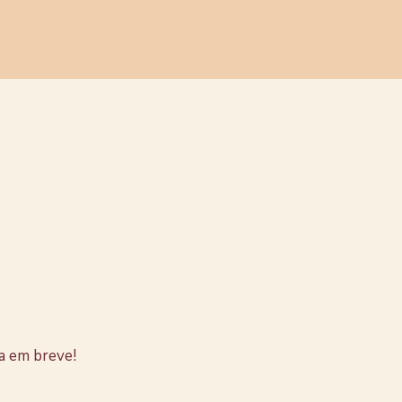
stão no
a em breve!