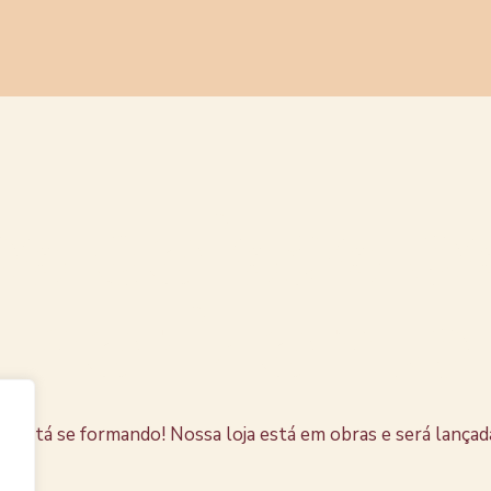
s coisas e
horizonte
e está se formando! Nossa loja está em obras e será lançad