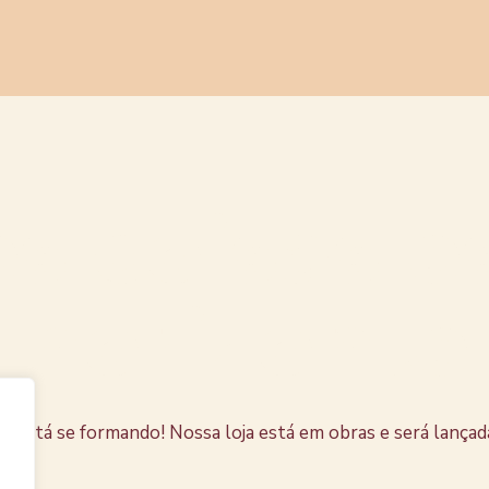
s coisas e
horizonte
e está se formando! Nossa loja está em obras e será lançad