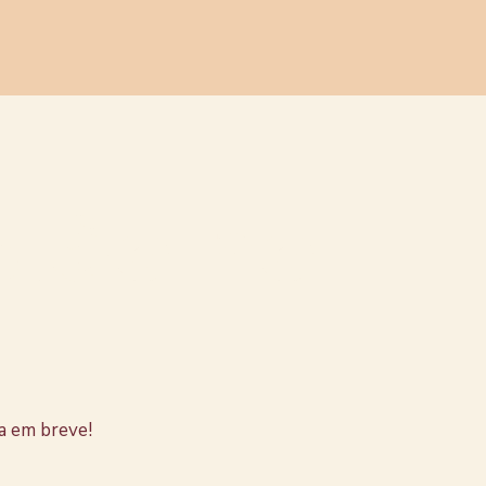
stão no
a em breve!