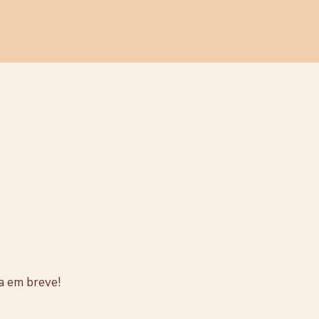
stão no
a em breve!