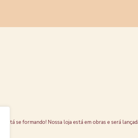
s coisas e
horizonte
e está se formando! Nossa loja está em obras e será lançad