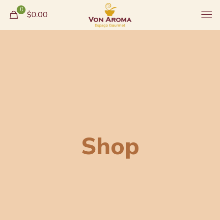
0
$0.00
Shop