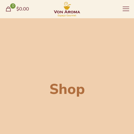
0
$0.00
Shop