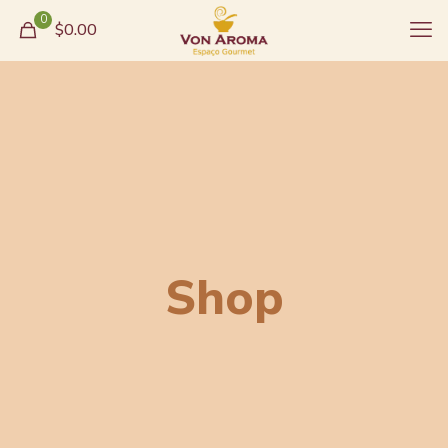
0
$0.00
Shop