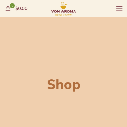
0
$0.00
Shop