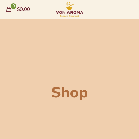
0
$0.00
Shop