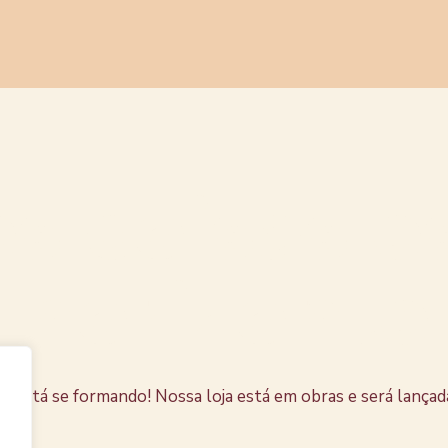
s coisas e
horizonte
e está se formando! Nossa loja está em obras e será lançad