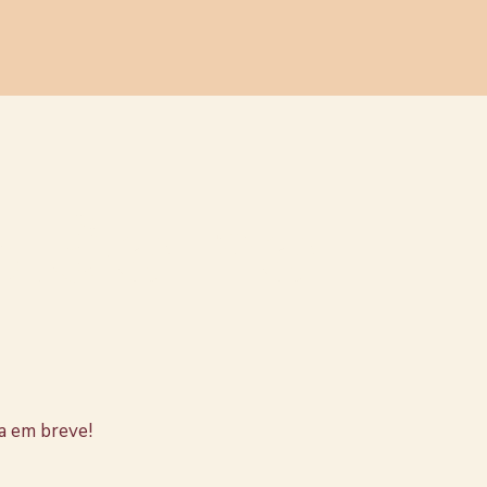
stão no
a em breve!