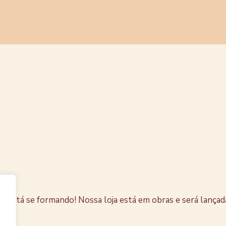
s coisas e
horizonte
e está se formando! Nossa loja está em obras e será lançad