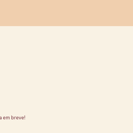
stão no
a em breve!