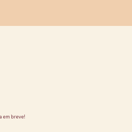
stão no
a em breve!