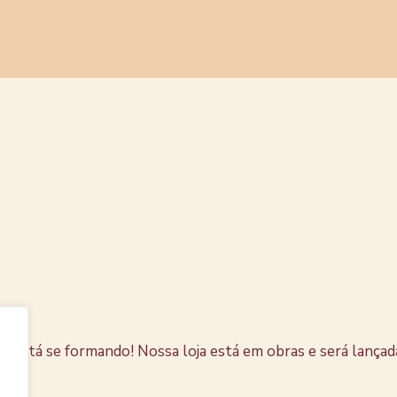
s coisas e
horizonte
e está se formando! Nossa loja está em obras e será lançad