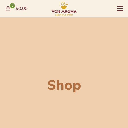
0
$0.00
Shop