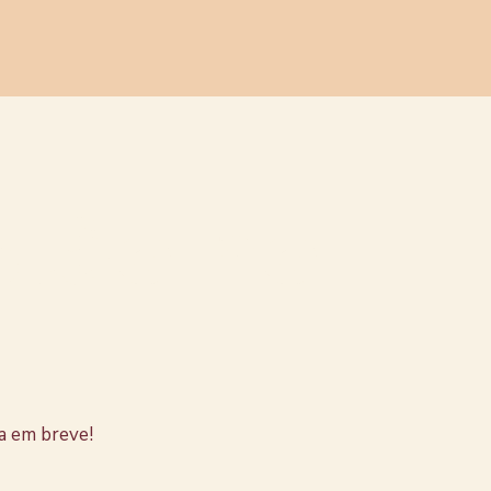
stão no
a em breve!