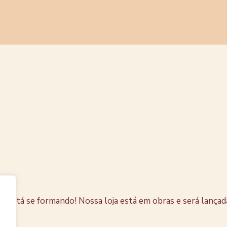
s coisas e
horizonte
e está se formando! Nossa loja está em obras e será lançad