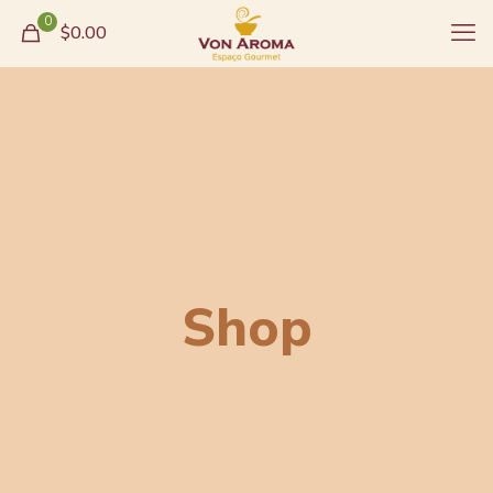
0
$0.00
Shop