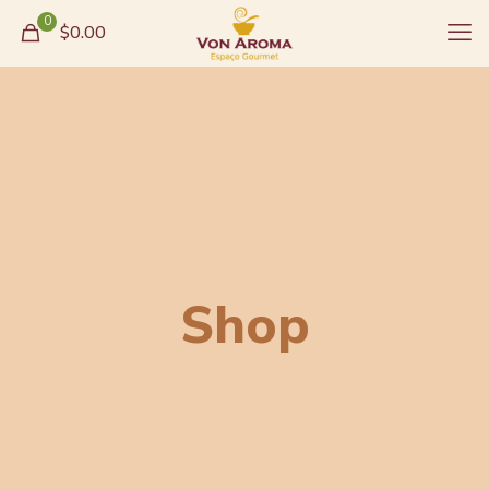
0
$0.00
Shop