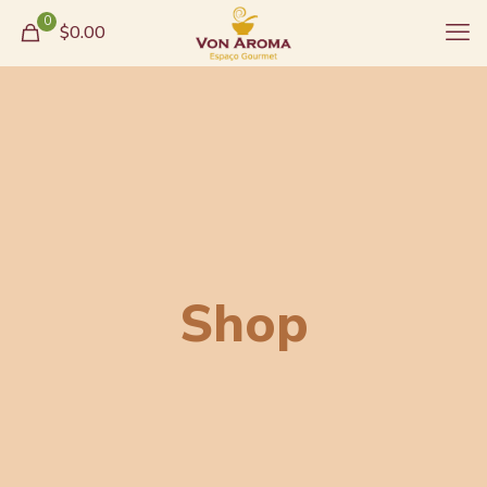
0
$0.00
Shop