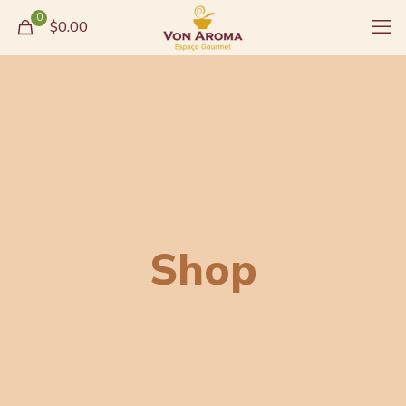
0
$0.00
Shop