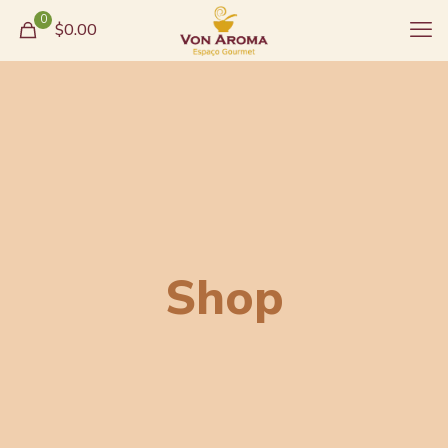
0
$0.00
Shop